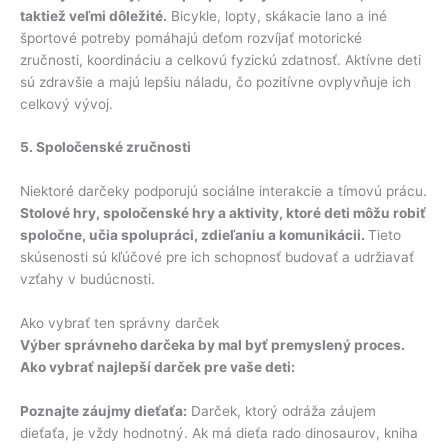
taktiež veľmi dôležité.
Bicykle, lopty, skákacie lano a iné
športové potreby pomáhajú deťom rozvíjať motorické
zručnosti, koordináciu a celkovú fyzickú zdatnosť. Aktívne deti
sú zdravšie a majú lepšiu náladu, čo pozitívne ovplyvňuje ich
celkový vývoj.
5. Spoločenské zručnosti
Niektoré darčeky podporujú sociálne interakcie a tímovú prácu.
Stolové hry, spoločenské hry a aktivity, ktoré deti môžu robiť
spoločne, učia spolupráci, zdieľaniu a komunikácii.
Tieto
skúsenosti sú kľúčové pre ich schopnosť budovať a udržiavať
vzťahy v budúcnosti.
Ako vybrať ten správny darček
Výber správneho darčeka by mal byť premyslený proces.
Ako vybrať najlepší darček pre vaše deti:
Poznajte záujmy dieťaťa:
Darček, ktorý odráža záujem
dieťaťa, je vždy hodnotný. Ak má dieťa rado dinosaurov, kniha