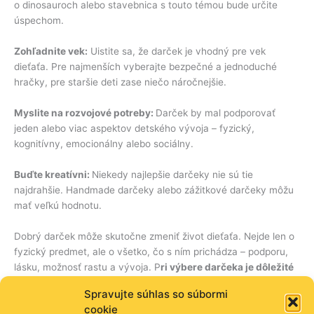
o dinosauroch alebo stavebnica s touto témou bude určite
úspechom.
Zohľadnite vek:
Uistite sa, že darček je vhodný pre vek
dieťaťa. Pre najmenších vyberajte bezpečné a jednoduché
hračky, pre staršie deti zase niečo náročnejšie.
Myslite na rozvojové potreby:
Darček by mal podporovať
jeden alebo viac aspektov detského vývoja – fyzický,
kognitívny, emocionálny alebo sociálny.
Buďte kreatívni:
Niekedy najlepšie darčeky nie sú tie
najdrahšie. Handmade darčeky alebo zážitkové darčeky môžu
mať veľkú hodnotu.
Dobrý darček môže skutočne zmeniť život dieťaťa. Nejde len o
fyzický predmet, ale o všetko, čo s ním prichádza – podporu,
lásku, možnosť rastu a vývoja. P
ri výbere darčeka je dôležité
myslieť na individuálne potreby a záujmy dieťaťa, aby sme
Spravujte súhlas so súbormi
mohli priniesť do ich života radosť, smiech a neoceniteľné
cookie
skúsenosti.