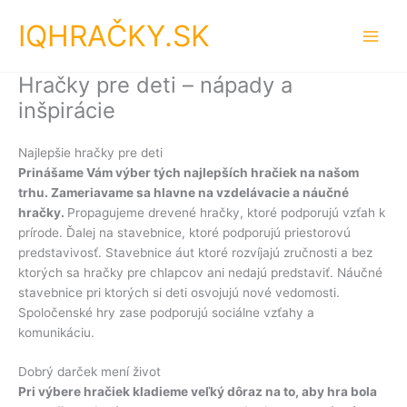
Preskočiť
IQHRAČKY.SK
na
obsah
Hračky pre deti – nápady a
inšpirácie
Najlepšie hračky pre deti
Prinášame Vám výber tých najlepších hračiek na našom
trhu. Zameriavame sa hlavne na vzdelávacie a náučné
hračky.
Propagujeme drevené hračky, ktoré podporujú vzťah k
prírode. Ďalej na stavebnice, ktoré podporujú priestorovú
predstavivosť. Stavebnice áut ktoré rozvíjajú zručnosti a bez
ktorých sa hračky pre chlapcov ani nedajú predstaviť. Náučné
stavebnice pri ktorých si deti osvojujú nové vedomosti.
Spoločenské hry zase podporujú sociálne vzťahy a
komunikáciu.
Dobrý darček mení život
Pri výbere hračiek kladieme veľký dôraz na to, aby hra bola