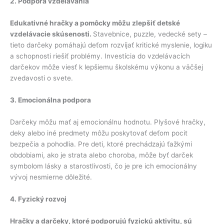
2. Podpora vzdelávania
Edukativné hračky a pomôcky môžu zlepšiť detské
vzdelávacie skúsenosti.
Stavebnice, puzzle, vedecké sety –
tieto darčeky pomáhajú deťom rozvíjať kritické myslenie, logiku
a schopnosti riešiť problémy. Investícia do vzdelávacích
darčekov môže viesť k lepšiemu školskému výkonu a väčšej
zvedavosti o svete.
3. Emocionálna podpora
Darčeky môžu mať aj emocionálnu hodnotu. Plyšové hračky,
deky alebo iné predmety môžu poskytovať deťom pocit
bezpečia a pohodlia. Pre deti, ktoré prechádzajú ťažkými
obdobiami, ako je strata alebo choroba, môže byť darček
symbolom lásky a starostlivosti, čo je pre ich emocionálny
vývoj nesmierne dôležité.
4. Fyzický rozvoj
Hračky a darčeky, ktoré podporujú fyzickú aktivitu, sú