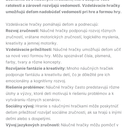
ratolesti a zároveň rozvíjajú vedomosti. Vzdelávacie hračky
umožňujú deťom nadobúdať vedomosti pri hre a formou hry.
Vzdelávacie hračky pomáhajú deťom a podnecujú:
Rozvoj zručností:
Náučné hračky podporujú rozvoj rôznych
zručností, vrátane motorických zručností, logického myslenia,
kreativity a jemnej motoriky.
Vzdelávacie príležitosti:
Náučné hračky umožňujú deťom učiť
sa nové veci formou hry. Môžu spoznávať čísla, písmená,
farby, tvary a rôzne koncepty.
Rozvíjanie fantázie a kreativity:
Mnoho náučných hračiek
podporuje fantáziu a kreativitu detí, čo je dôležité pre ich
emocionálny a kognitívny rozvoj.
Riešenie problémov:
Náučné hračky často predstavujú rôzne
úlohy a výzvy, ktoré deti motivujú k riešeniu problémov a k
vytváraniu rôznych scenárov.
Sociálny vývoj:
Hranie s náučnými hračkami môže poskytnúť
deťom príležitosť rozvíjať sociálne zručnosti, ak sa hrajú s inými
deťmi alebo s dospelými.
Vývoj jazykových zručností:
Náučné hračky môžu pomôcť v