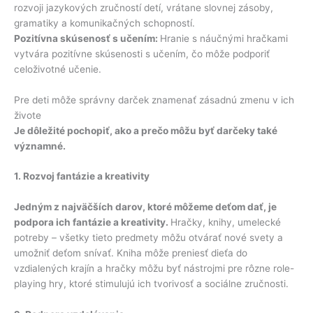
rozvoji jazykových zručností detí, vrátane slovnej zásoby,
gramatiky a komunikačných schopností.
Pozitívna skúsenosť s učením:
Hranie s náučnými hračkami
vytvára pozitívne skúsenosti s učením, čo môže podporiť
celoživotné učenie.
Pre deti môže správny darček znamenať zásadnú zmenu v ich
živote
Je dôležité pochopiť, ako a prečo môžu byť darčeky také
významné.
1. Rozvoj fantázie a kreativity
Jedným z najväčších darov, ktoré môžeme deťom dať, je
podpora ich fantázie a kreativity.
Hračky, knihy, umelecké
potreby – všetky tieto predmety môžu otvárať nové svety a
umožniť deťom snívať. Kniha môže preniesť dieťa do
vzdialených krajín a hračky môžu byť nástrojmi pre rôzne role-
playing hry, ktoré stimulujú ich tvorivosť a sociálne zručnosti.