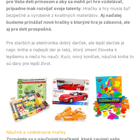
pre Vaše deti prínosom a aby sa mohli pri hre vzdelávať,
prípadne inak rozvíjať svoje talenty.
Hračky a hry musia byť
bezpečné a vyrobené z kvalitných materiálov.
Aj naďalej
budeme prinášať nové hračky s ktorými hra je zábavná, ale
aj pre deti prospešná.
Pre starších je elektronika dobrý darček, ale lepší darček je
napr. kniha a najlepší dar je taký, ktorý zmení človeka k
lepšiemu a niečo ho naučí. Kurz, nový koníček, náučná kniha to
sú dary pre lepší život.
Náučné a vzdelávacie hračky
Zoznámte sa s náučnými hračkami, ktoré zaujmú vaše